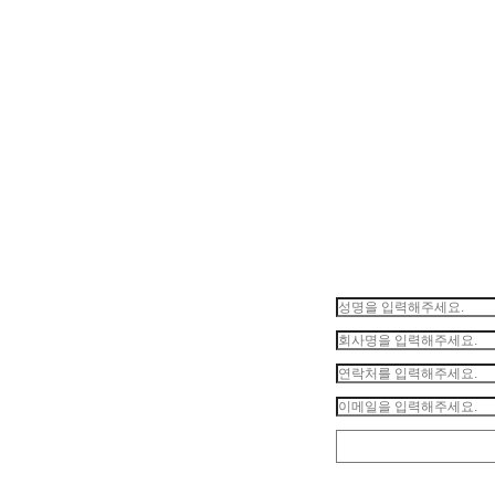
문의종류
성명
문의하
회사명
연락처
이메일
기
문의내용
자동입력방지
XMDMYA